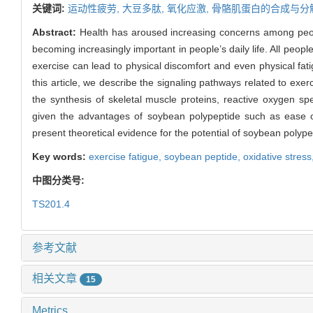
关键词:
运动性疲劳,
大豆多肽,
氧化应激,
骨骼肌蛋白的合成与分
Abstract:
Health has aroused increasing concerns among peop
becoming increasingly important in people’s daily life. All peo
exercise can lead to physical discomfort and even physical fati
this article, we describe the signaling pathways related to exer
the synthesis of skeletal muscle proteins, reactive oxygen s
given the advantages of soybean polypeptide such as ease of 
present theoretical evidence for the potential of soybean polypep
Key words:
exercise fatigue,
soybean peptide,
oxidative stress
中图分类号:
TS201.4
参考文献
相关文章
15
Metrics