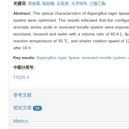
关键词:
黑曲霉,
脂肪酶,
反胶束,
光学特性,
己酸乙酯
Abstract:
The optical characteristics of Aspergillus niger lipa
system were optimized. The results indicated that the configur
aromatic amino acids in reversed micelle system were exposed
isooctane, hexanol and water with a volume ratio of 60:4:1, lip
reaction temperature of 35 ℃, and shaker rotation speed of 1
after 16 h.
Key words:
Aspergillus niger,
lipase,
reversed micelle system,
中图分类号:
TS225.3
参考文献
相关文章
15
Metrics