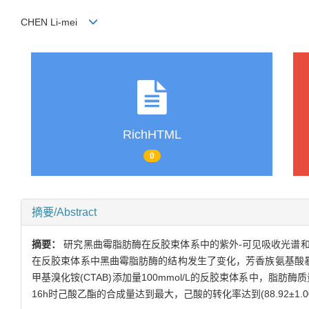
CHEN Li-mei
RichHTML
0
摘要/Abstract
摘要：
研究黑曲霉脂肪酶在反胶束体系中的紫外-可见吸收光谱
在反胶束体系中黑曲霉脂肪酶的结构发生了变化，芳香族氨基酸暴露
甲基溴化铵(CTAB)添加量100mmol/L的反胶束体系中，脂肪酶质量
16h时己酸乙酯的合成量达到最大，己酸的转化率达到(88.92±1.0