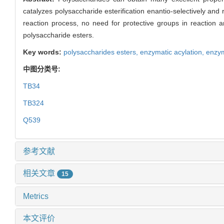
catalyzes polysaccharide esterification enantio-selectively and r
reaction process, no need for protective groups in reaction
polysaccharide esters.
Key words:
polysaccharides esters,
enzymatic acylation,
enzym
中图分类号:
TB34
TB324
Q539
参考文献
相关文章
15
Metrics
本文评价