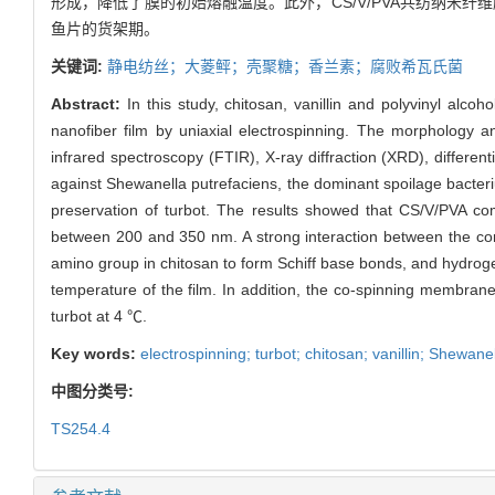
形成，降低了膜的初始熔融温度。此外，CS/V/PVA共纺纳米纤
鱼片的货架期。
关键词:
静电纺丝；大菱鲆；壳聚糖；香兰素；腐败希瓦氏菌
Abstract:
In this study, chitosan, vanillin and polyvinyl alc
nanofiber film by uniaxial electrospinning. The morphology 
infrared spectroscopy (FTIR), X-ray diffraction (XRD), differe
against Shewanella putrefaciens, the dominant spoilage bacteriu
preservation of turbot. The results showed that CS/V/PVA com
between 200 and 350 nm. A strong interaction between the com
amino group in chitosan to form Schiff base bonds, and hydrogen
temperature of the film. In addition, the co-spinning membrane 
turbot at 4 ℃.
Key words:
electrospinning; turbot; chitosan; vanillin; Shewane
中图分类号:
TS254.4