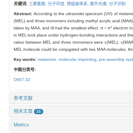
关键词:
三聚氰胺,
分子印迹,
预组装体系,
紫外光谱,
分子识别
Abstract:
According to the ultraviolet spectrum (UV) of mela
(MEL) and three monomers including methyl acrylic acid (MAA),
taken by MAA, and IA had the smallest effect. π－π* electron tr
in MEL took place under hydrogen-bonding interactions and th
ratios between MEL and three monomers were c(MEL): c(MAA) = 1
MEL molecule could be conjugated with two MAA molecules, thr
Key words:
melamine,
molecular imprinting,
pre-assembly sys
中图分类号:
O657.32
参考文献
相关文章
15
Metrics