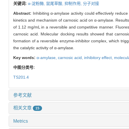
关键词:
α-淀粉酶,
鼠尾草酸,
抑制作用,
分子对接
Abstract:
Inhibiting α-amylase activity could effectively reduc
kinetics and mechanism of carnosic acid on α-amylase. Results s
of 1.12 mg/mL in a reversible and competitive manner. Fluore
carnosic acid. Molecular docking results showed that carnosic
formation of a reversible enzyme-inhibitor complex, which trigg
the catalytic activity of α-amylase.
Key words:
α-amylase,
carnosic acid,
inhibitory effect,
molecul
中图分类号:
TS201.4
参考文献
相关文章
15
Metrics