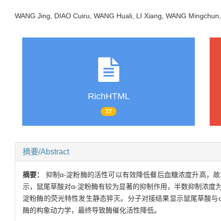
WANG Jing, DIAO Cuiru, WANG Huali, LI Xiang, WANG Mingc
RichHTML
37
摘要/Abstract
摘要：
抑制α-淀粉酶的活性可以有效降低餐后血糖浓度升高，
示，鼠尾草酸对α-淀粉酶有较为显著的抑制作用，半数抑制浓度为1
淀粉酶的荧光特性发生静态猝灭。分子对接结果显示鼠尾草酸与α
酶的构象动力学，最终导致酶催化活性降低。