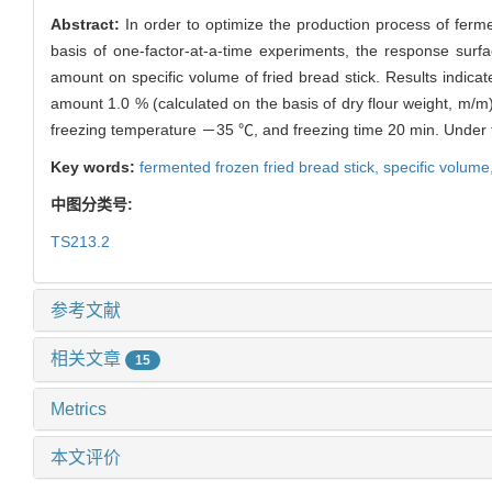
Abstract:
In order to optimize the production process of fermen
basis of one-factor-at-a-time experiments, the response sur
amount on specific volume of fried bread stick. Results indicat
amount 1.0 % (calculated on the basis of dry flour weight, m/m)
freezing temperature －35 ℃, and freezing time 20 min. Under th
Key words:
fermented frozen fried bread stick,
specific volume
中图分类号:
TS213.2
参考文献
相关文章
15
Metrics
本文评价