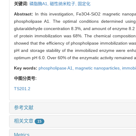
关键词:
磷脂酶A1,
磁性纳米粒子,
固定化
Abstract:
In this investigation, Fe3O4-SiO2 magnetic nanopar
phospholipase A1. The optimal conditions determined usin
glutaraldehyde concentration 8.3%, and amount of enzyme 8.2 
of protein immobilization was 68%. The chemical composition,
showed that the efficiency of phospholipase immobilization was
pH and storage stability of the immobilized enzyme were enh
optimum pH 6.0. Over 60% of the enzymatic activity remained a
Key words:
phospholipase A1,
magnetic nanoparticles,
immobil
中图分类号:
TS201.2
参考文献
相关文章
15
Metrics