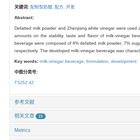
关键词:
配制型奶醋,
配方,
开发
Abstract:
Defatted milk powder and Zhenjiang white vinegar were used as 
amounts on the stability, taste and flavor of milk-vinegar b
beverage were composed of 4% defatted milk powder, 7% suga
respectively. The developed milk-vinegar beverage was characteri
Key words:
milk-vinegar beverage,
formulation,
development
中图分类号:
TS252.42
参考文献
相关文章
15
Metrics