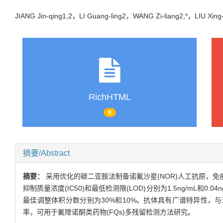
JIANG Jin-qing1,2，LI Guang-ling2，WANG Zi-liang2,*，LIU
RichHTML
0
摘要/Abstract
摘要：
采用优化的碳二亚胺法制备诺氟沙星(NOR)人工抗原，免疫新
抑制质量浓度(IC50)和最低检测限(LOD)分别为1.5ng/mL和0.
最佳调整体积分数分别为30%和10%。抗体具有广谱特异性，与环丙沙星(
率，可用于氟喹诺酮类药物(FQs)多残留检测方法研究。