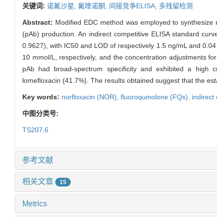
关键词:
诺氟沙星,
氟喹诺酮,
间接竞争ELISA,
多残留检测
Abstract:
Modified EDC method was employed to synthesize no
(pAb) production. An indirect competitive ELISA standard cur
0.9627), with IC50 and LOD of respectively 1.5 ng/mL and 0.0
10 mmol/L, respectively, and the concentration adjustments f
pAb had broad-spectrum specificity and exhibited a high cro
lomefloxacin (41.7%). The results obtained suggest that the est
Key words:
norfloxacin (NOR),
fluoroquinolone (FQs),
indirect
中图分类号:
TS207.6
参考文献
相关文章
15
Metrics