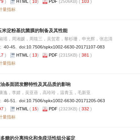
79
)
HTML
(
10
)
PDF
(2506KB) (
103
)
计量指标
玉米淀粉基抗菌膜的制备及其性能
淑瑶，周湘媛，周筱三，吴贺君，黎杉珊，申光辉，张志清
: 40-45. doi:
10.7506/spkx1002-6630-20171107-083
17
)
HTML
(
13
)
PDF
(2315KB) (
381
)
计量指标
麦油条面团发酵特性及其品质的影响
康逸，李婧，吴亚蓓，高玲玲，温青玉，毛新亚
: 46-51. doi:
10.7506/spkx1002-6630-20171205-063
97
)
HTML
(
15
)
PDF
(2323KB) (
332
)
计量指标
藻多糖的分离纯化和免疫活性组分鉴定