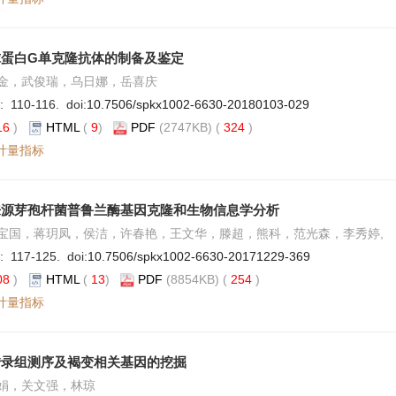
球蛋白G单克隆抗体的制备及鉴定
金，武俊瑞，乌日娜，岳喜庆
: 110-116. doi:
10.7506/spkx1002-6630-20180103-029
16
)
HTML
(
9
)
PDF
(2747KB) (
324
)
计量指标
来源芽孢杆菌普鲁兰酶基因克隆和生物信息学分析
宝国，蒋玥凤，侯洁，许春艳，王文华，滕超，熊科，范光森，李秀婷,
: 117-125. doi:
10.7506/spkx1002-6630-20171229-369
08
)
HTML
(
13
)
PDF
(8854KB) (
254
)
计量指标
转录组测序及褐变相关基因的挖掘
娟，关文强，林琼