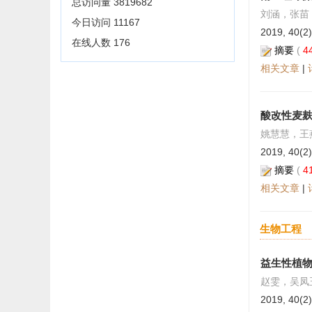
总访问量
3819682
刘涵，张苗
今日访问
11167
2019, 40(2)
在线人数
176
摘要
(
4
相关文章
|
酸改性麦
姚慧慧，王
2019, 40(2)
摘要
(
4
相关文章
|
生物工程
益生性植
赵雯，吴凤
2019, 40(2)