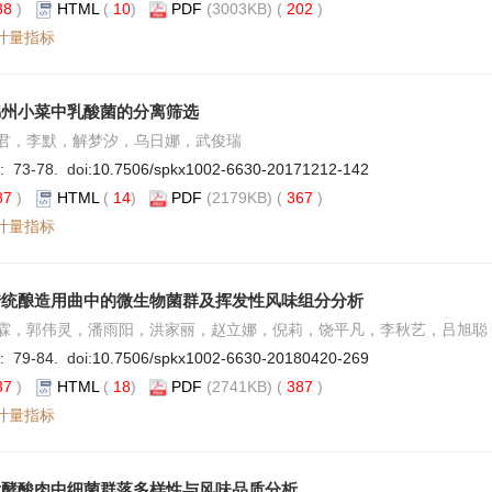
38
)
HTML
(
10
)
PDF
(3003KB) (
202
)
计量指标
锦州小菜中乳酸菌的分离筛选
君，李默，解梦汐，乌日娜，武俊瑞
: 73-78. doi:
10.7506/spkx1002-6630-20171212-142
87
)
HTML
(
14
)
PDF
(2179KB) (
367
)
计量指标
传统酿造用曲中的微生物菌群及挥发性风味组分分析
霖，郭伟灵，潘雨阳，洪家丽，赵立娜，倪莉，饶平凡，李秋艺，吕旭聪
: 79-84. doi:
10.7506/spkx1002-6630-20180420-269
37
)
HTML
(
18
)
PDF
(2741KB) (
387
)
计量指标
发酵酸肉中细菌群落多样性与风味品质分析