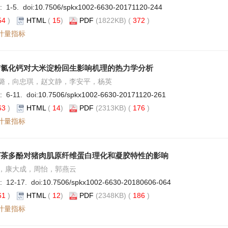
: 1-5. doi:
10.7506/spkx1002-6630-20171120-244
54
)
HTML
(
15
)
PDF
(1822KB) (
372
)
计量指标
与氯化钙对大米淀粉回生影响机理的热力学分析
璐，向忠琪，赵文静，李安平，杨英
: 6-11. doi:
10.7506/spkx1002-6630-20171120-261
63
)
HTML
(
14
)
PDF
(2313KB) (
176
)
计量指标
下茶多酚对猪肉肌原纤维蛋白理化和凝胶特性的影响
，康大成，周怡，郭燕云
: 12-17. doi:
10.7506/spkx1002-6630-20180606-064
61
)
HTML
(
12
)
PDF
(2348KB) (
186
)
计量指标