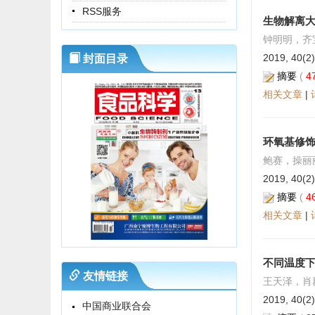
RSS服务
生物解离
钟明明，齐
2019, 40(2)
封面目录
摘要
(
4
相关文章
|
环氧基修饰
鲍赛，操丽
2019, 40(2)
摘要
(
4
相关文章
|
不同温度
友情链接
王天泽，肖
2019, 40(2)
中国商业联合会