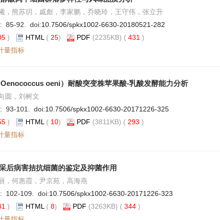
曦，熊苏玥，戚彪，李家鹏，乔晓玲，王守伟，张立升
: 85-92. doi:
10.7506/spkx1002-6630-20180521-282
05
)
HTML
(
25
)
PDF
(2235KB) (
431
)
计量指标
enococcus oeni）耐酸突变株苹果酸-乳酸发酵能力分析
向圆，刘树文
: 93-101. doi:
10.7506/spkx1002-6630-20171226-325
55
)
HTML
(
10
)
PDF
(3811KB) (
293
)
计量指标
桃采后病害拮抗细菌的鉴定及抑菌作用
丽，何惠霞，尹京苑，高海燕
: 102-109. doi:
10.7506/spkx1002-6630-20171226-323
41
)
HTML
(
8
)
PDF
(3263KB) (
344
)
计量指标