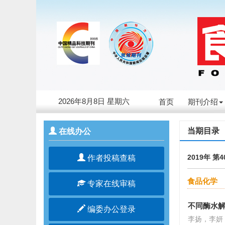
2026年8月8日 星期六
首页
期刊介绍
当期目录
在线办公
2019年 第
作者投稿查稿
食品化学
专家在线审稿
不同酶水
编委办公登录
李扬，李妍