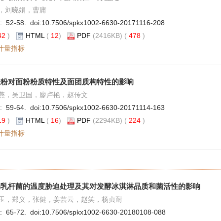
，刘晓娟，曹庸
: 52-58. doi:
10.7506/spkx1002-6630-20171116-208
42
)
HTML
(
12
)
PDF
(2416KB) (
478
)
计量指标
麸粉对面粉粉质特性及面团质构特性的影响
燕，吴卫国，廖卢艳，赵传文
: 59-64. doi:
10.7506/spkx1002-6630-20171114-163
19
)
HTML
(
16
)
PDF
(2294KB) (
224
)
计量指标
物乳杆菌的温度胁迫处理及其对发酵冰淇淋品质和菌活性的影响
玉，郑义，张健，姜芸云，赵笑，杨贞耐
: 65-72. doi:
10.7506/spkx1002-6630-20180108-088