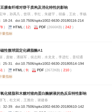
大豆膳食纤维对饼干质构及消化特性的影响
宝坤，孙禹凡，曾琪，李红，朱建宇，胡淼，王欢，李杨
: 18-24. doi:
10.7506/spkx1002-6630-20180116-214
78
)
HTML
(
12
)
PDF
(2666KB) (
242
)
计量指标
磁性微球固定化磷脂酶A1
丽，庞敏，潘丽军，侯志刚，水龙龙，李进红，姜绍通
: 25-31. doi:
10.7506/spkx1002-6630-20180514-194
61
)
HTML
(
9
)
PDF
(2672KB) (
210
)
计量指标
下氧化猪脂和木糖对猪肉蛋白酶解液的热反应特性影响
群飞，杜文斌，王雅欣，谢建春
: 32-39. doi:
10.7506/spkx1002-6630-20180610-142