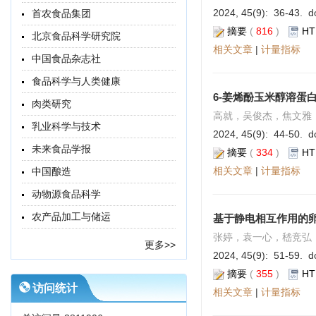
2024, 45(9): 36-43. do
首农食品集团
摘要
(
816
)
HT
北京食品科学研究院
相关文章
|
计量指标
中国食品杂志社
食品科学与人类健康
6-姜烯酚玉米醇溶蛋
肉类研究
高就，吴俊杰，焦文雅
乳业科学与技术
2024, 45(9): 44-50. do
未来食品学报
摘要
(
334
)
HT
相关文章
|
计量指标
中国酿造
动物源食品科学
农产品加工与储运
基于静电相互作用的
张婷，袁一心，嵇竞弘
更多>>
2024, 45(9): 51-59. do
摘要
(
355
)
HT
访问统计
相关文章
|
计量指标