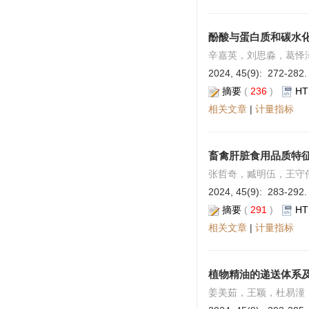
酚酸与蛋白质和碳水
辛嘉英，刘思淼，葛怿
2024, 45(9): 272-282.
摘要
(
236
)
HT
相关文章
|
计量指标
畜禽肝脏食用品质特
张哲奇，臧明伍，王守
2024, 45(9): 283-292.
摘要
(
291
)
HT
相关文章
|
计量指标
植物精油的递送体系
姜美茹，王颖，杜易潼