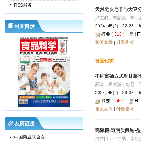
RSS服务
天然皂皮皂苷与大豆
尹文俊，朱蒙蒙，陈小
2024, 45(9): 22-28. do
封面目录
摘要
(
318
)
HT
相关文章
|
计量指标
食品化学
不同富硒方式对甘薯
高琦，段文瀚，彭雪，
2024, 45(9): 29-35. do
摘要
(
240
)
HT
相关文章
|
计量指标
友情链接
壳聚糖-透明质酸钠-
中国商业联合会
厉佳怡，王红磊，李娅