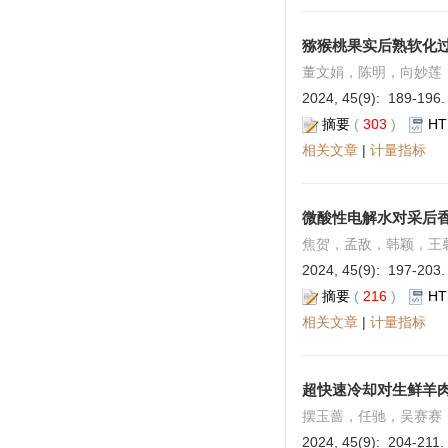
猕猴桃果实后熟软化
董文娟，陈明，向妙莲
2024, 45(9): 189-196.
摘要
(
303
)
HT
相关文章
|
计量指标
微酸性电解水对采后
焦贺，孟敌，韩颖，王
2024, 45(9): 197-203.
摘要
(
216
)
HT
相关文章
|
计量指标
超快速冷却对生鲜羊
摆玉蔷，任驰，吴赛赛
2024, 45(9): 204-211.