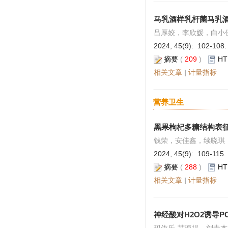
马乳酒样乳杆菌马乳酒样
吕厚姣，李欣媛，白小
2024, 45(9): 102-108.
摘要
(
209
)
HT
相关文章
|
计量指标
营养卫生
黑果枸杞多糖结构表
钱荣，安佳鑫，续晓琪
2024, 45(9): 109-115.
摘要
(
288
)
HT
相关文章
|
计量指标
神经酸对H2O2诱导P