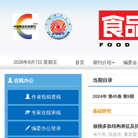
2026年8月7日 星期五
首页
期刊介绍
编委会
当期目录
在线办公
2024年 第45卷 第9期 
作者投稿查稿
基础研究
专家在线审稿
核桃多肽结构表征及
编委办公登录
张子杰, 田益玲, 夏君霞