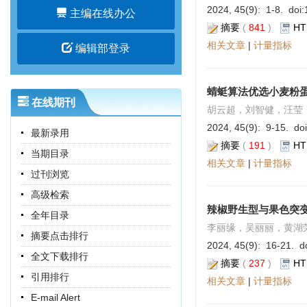
2024, 45(9): 1-8. doi:
主编在线办公
摘要
(
841
)
HT
相关文章
|
计量指标
编辑部登录
蜻蜓算法优选小麦粉
在线期刊
胡云超，刘智健，汪莹
2024, 45(9): 9-15. doi
最新录用
摘要
(
191
)
HT
当期目录
相关文章
|
计量指标
过刊浏览
高级检索
辣椒野生型与果色突
全年目录
李丽缘，吴丽丽，黄湖
摘要点击排行
2024, 45(9): 16-21. do
全文下载排行
摘要
(
237
)
HT
引用排行
相关文章
|
计量指标
E-mail Alert