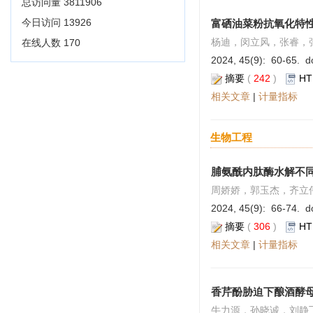
总访问量
3811906
今日访问
13926
富硒油菜粉抗氧化特
杨迪，闵立风，张睿，
在线人数
170
2024, 45(9): 60-65. do
摘要
(
242
)
HT
相关文章
|
计量指标
生物工程
脯氨酰内肽酶水解不
周娇娇，郭玉杰，齐立
2024, 45(9): 66-74. do
摘要
(
306
)
HT
相关文章
|
计量指标
香芹酚胁迫下酿酒酵
牛力源，孙晓诚，刘静