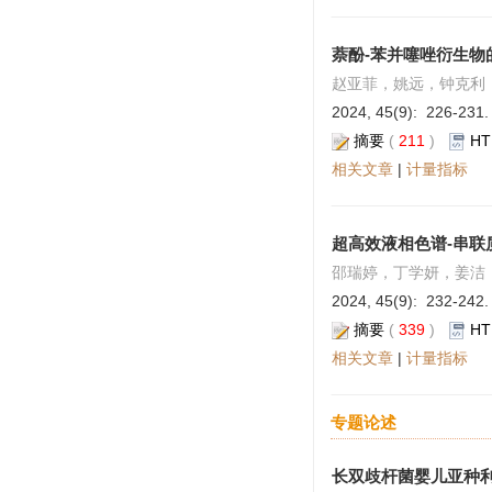
萘酚-苯并噻唑衍生
赵亚菲，姚远，钟克利
2024, 45(9): 226-231.
摘要
(
211
)
HT
相关文章
|
计量指标
超高效液相色谱-串联
邵瑞婷，丁学妍，姜洁
2024, 45(9): 232-242.
摘要
(
339
)
HT
相关文章
|
计量指标
专题论述
长双歧杆菌婴儿亚种